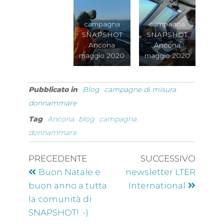
campagna
campagna
SNAPSHOT
SNAPSHOT
Ancona
Ancona
maggio 2020
maggio 2020
Pubblicato in
Blog
campagne di misura
donnammare
Tag
Ancona
blog
campagna
donnammare
PRECEDENTE
SUCCESSIVO
Buon Natale e
newsletter LTER
buon anno a tutta
International
la comunità di
SNAPSHOT! :-)